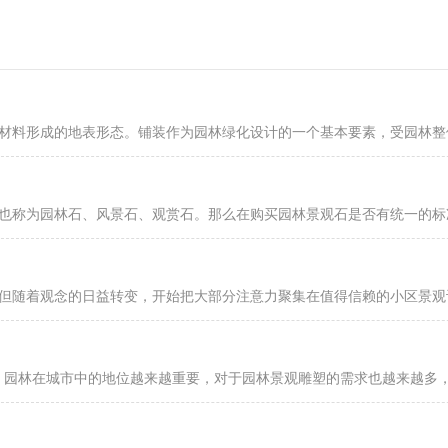
形成的地表形态。铺装作为园林绿化设计的一个基本要素，受园林整体
园林石、风景石、观赏石。那么在购买园林景观石是否有统一的标准
，但随着观念的日益转变，开始把大部分注意力聚集在值得信赖的小区景观设
园林在城市中的地位越来越重要，对于园林景观雕塑的需求也越来越多，