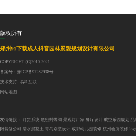
版权所有
郑州91下载成人抖音园林景观规划设计有限公司
COPYRIGHT (C)2010-2021
备案号：
豫ICP备97282938号
技术支持-
易科互联
网站地图
友情链接：
订货系统
硬密封蝶阀
景观灯厂家
餐厅设计
航空乐园规划
品
阳装修公司
清水混凝土
青岛别墅设计
成都幼儿园装修
杭州会所装修
lo