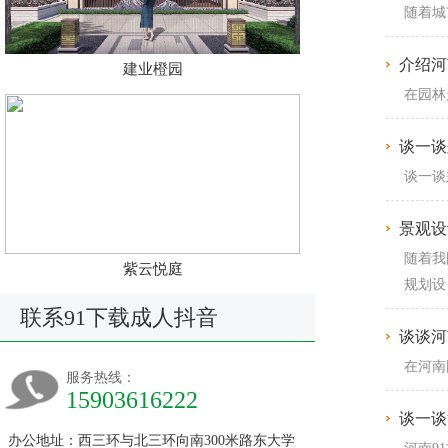
随着城市
介绍河
建业橙园
在园林
谈一谈
谈一谈
景观设
随着我
紫云悦庭
规划设·
联系91下载成人抖音
谈谈河
在河南园
服务热线：
15903616222
谈一谈
办公地址：西三环与北三环向南300米路东大学