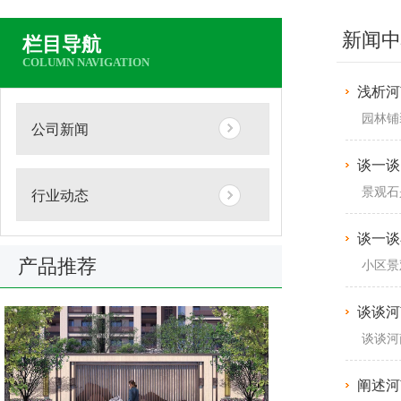
新闻中
栏目导航
COLUMN NAVIGATION
浅析河
园林铺
公司新闻
谈一谈
景观石
行业动态
谈一谈
产品推荐
小区景
谈谈河
谈谈河
阐述河