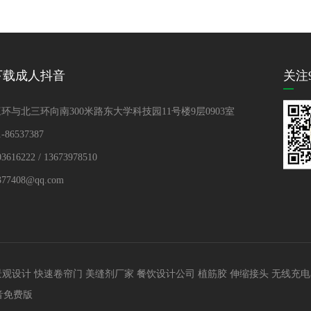
下载成人抖音
关注
西三环与北三环向南300米路东大学科技园11号楼9层0903室
1-86537387
3616222 / 13673978510
8377408@qq.com
景观设计
快速卷帘门
美缝剂厂家
餐饮设计公司
植筋胶
伸缩接头
无线充电
音免费版