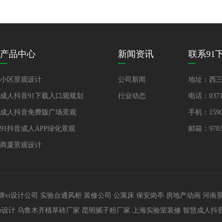
产品中心
新闻资讯
联系91
小区景观设计
公司新闻
地址：
成人抖音91下载入口观规划
行业动态
电话：037
成人抖音免费版广场景观
手机：1590
91抖音成人APP绿化景观
邮箱：97
商厦景观设计
牌vi设计公司
实验台通风柜
装修公司
公寓床
保安岗亭
房地产动画
河南
go设计
乌鲁木齐植草砖厂家
昆明腻子粉厂家
上海实验室装修
智慧成人抖