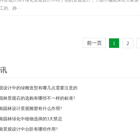
1抖音成人APP绿化景观设计不同于别的景观设计，下面小编就来给大家谈
、静···
前一页
1
2
讯
观设计中的绿雕造型有哪几点需要注意的
园林景观石的选购有哪些不一样的标准?
南园林设计景观雕塑有什么作用?
南园林绿化中植物选择的3大禁忌
南景观设计中台阶有哪些作用?